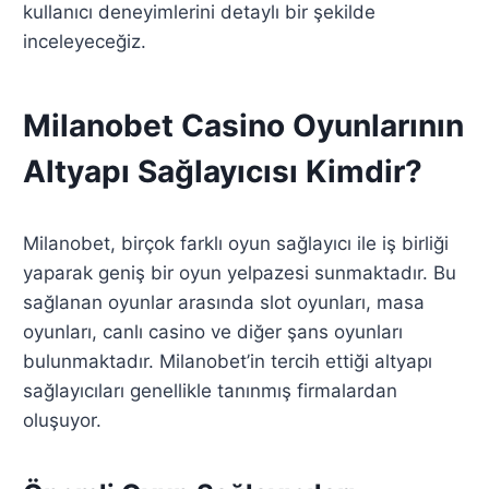
kullanıcı deneyimlerini detaylı bir şekilde
inceleyeceğiz.
Milanobet Casino Oyunlarının
Altyapı Sağlayıcısı Kimdir?
Milanobet, birçok farklı oyun sağlayıcı ile iş birliği
yaparak geniş bir oyun yelpazesi sunmaktadır. Bu
sağlanan oyunlar arasında slot oyunları, masa
oyunları, canlı casino ve diğer şans oyunları
bulunmaktadır. Milanobet’in tercih ettiği altyapı
sağlayıcıları genellikle tanınmış firmalardan
oluşuyor.