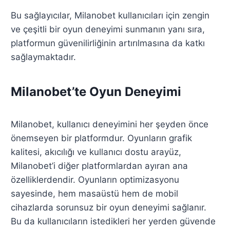
Bu sağlayıcılar, Milanobet kullanıcıları için zengin
ve çeşitli bir oyun deneyimi sunmanın yanı sıra,
platformun güvenilirliğinin artırılmasına da katkı
sağlaymaktadır.
Milanobet’te Oyun Deneyimi
Milanobet, kullanıcı deneyimini her şeyden önce
önemseyen bir platformdur. Oyunların grafik
kalitesi, akıcılığı ve kullanıcı dostu arayüz,
Milanobet’i diğer platformlardan ayıran ana
özelliklerdendir. Oyunların optimizasyonu
sayesinde, hem masaüstü hem de mobil
cihazlarda sorunsuz bir oyun deneyimi sağlanır.
Bu da kullanıcıların istedikleri her yerden güvende