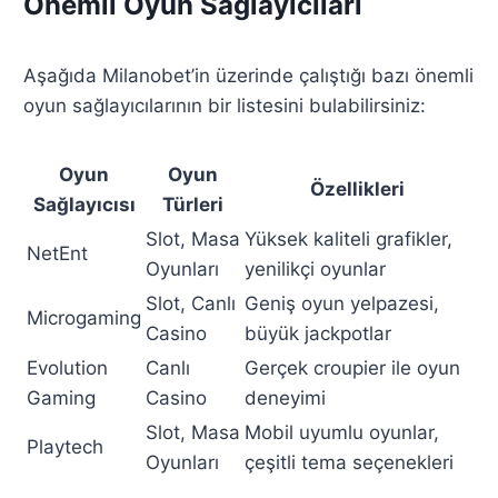
Önemli Oyun Sağlayıcıları
Aşağıda Milanobet’in üzerinde çalıştığı bazı önemli
oyun sağlayıcılarının bir listesini bulabilirsiniz:
Oyun
Oyun
Özellikleri
Sağlayıcısı
Türleri
Slot, Masa
Yüksek kaliteli grafikler,
NetEnt
Oyunları
yenilikçi oyunlar
Slot, Canlı
Geniş oyun yelpazesi,
Microgaming
Casino
büyük jackpotlar
Evolution
Canlı
Gerçek croupier ile oyun
Gaming
Casino
deneyimi
Slot, Masa
Mobil uyumlu oyunlar,
Playtech
Oyunları
çeşitli tema seçenekleri