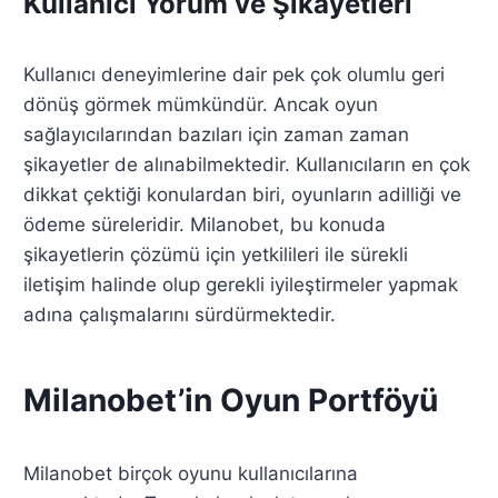
Kullanıcı Yorum ve Şikayetleri
Kullanıcı deneyimlerine dair pek çok olumlu geri
dönüş görmek mümkündür. Ancak oyun
sağlayıcılarından bazıları için zaman zaman
şikayetler de alınabilmektedir. Kullanıcıların en çok
dikkat çektiği konulardan biri, oyunların adilliği ve
ödeme süreleridir. Milanobet, bu konuda
şikayetlerin çözümü için yetkilileri ile sürekli
iletişim halinde olup gerekli iyileştirmeler yapmak
adına çalışmalarını sürdürmektedir.
Milanobet’in Oyun Portföyü
Milanobet birçok oyunu kullanıcılarına