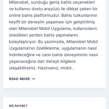
Milanobet, sunduğu geniş bahis seçenekleri
ve kullanıcı dostu arayüzü ile dikkat çeken bir
online bahis platformudur. Bahis tutkunlarının
keyifli bir deneyim yaşaması için geliştirilmiş
olan Milanobet Mobil Uygulama, kullanıcıların
istedikleri yerden bahis yapmalarını
kolaylaştırıyor. Bu yazımızda, Milanobet Mobil
Uygulama‘nın özelliklerine, uygulamanın nasıl
indirileceğine ve canlı bahis deneyiminin nasıl
yaşanacağına dair detaylı bilgilere
ulaşabilirsiniz. Hazırsanız, mobil…
MILANOBET
READ MORE
MOBIL
UYGULAMA
İNDIR
MILANOBET