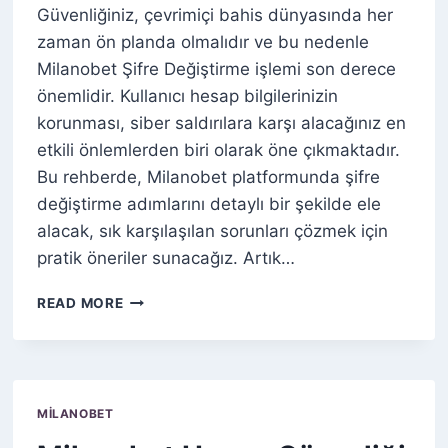
Güvenliğiniz, çevrimiçi bahis dünyasında her
zaman ön planda olmalıdır ve bu nedenle
Milanobet Şifre Değiştirme işlemi son derece
önemlidir. Kullanıcı hesap bilgilerinizin
korunması, siber saldırılara karşı alacağınız en
etkili önlemlerden biri olarak öne çıkmaktadır.
Bu rehberde, Milanobet platformunda şifre
değiştirme adımlarını detaylı bir şekilde ele
alacak, sık karşılaşılan sorunları çözmek için
pratik öneriler sunacağız. Artık…
MILANOBET
READ MORE
ŞIFRE
DEĞIŞTIRME
REHBERI
MILANOBET