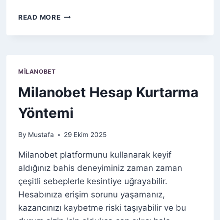
MILANOBET
READ MORE
CANLI
DESTEK
DENEYIMI
MILANOBET
Milanobet Hesap Kurtarma
Yöntemi
By
Mustafa
29 Ekim 2025
Milanobet platformunu kullanarak keyif
aldığınız bahis deneyiminiz zaman zaman
çeşitli sebeplerle kesintiye uğrayabilir.
Hesabınıza erişim sorunu yaşamanız,
kazancınızı kaybetme riski taşıyabilir ve bu