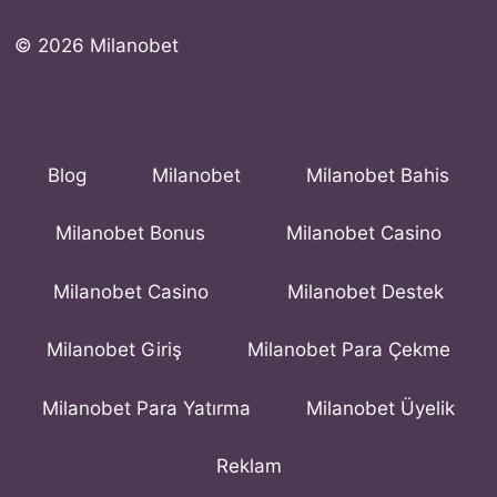
© 2026 Milanobet
Blog
Milanobet
Milanobet Bahis
Milanobet Bonus
Milanobet Casino
Milanobet Casino
Milanobet Destek
Milanobet Giriş
Milanobet Para Çekme
Milanobet Para Yatırma
Milanobet Üyelik
Reklam