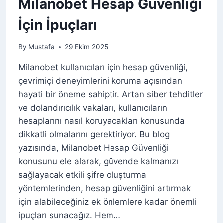
Milanobet Hesap Güvenliği
İçin İpuçları
By
Mustafa
29 Ekim 2025
Milanobet kullanıcıları için hesap güvenliği,
çevrimiçi deneyimlerini koruma açısından
hayati bir öneme sahiptir. Artan siber tehditler
ve dolandırıcılık vakaları, kullanıcıların
hesaplarını nasıl koruyacakları konusunda
dikkatli olmalarını gerektiriyor. Bu blog
yazısında, Milanobet Hesap Güvenliği
konusunu ele alarak, güvende kalmanızı
sağlayacak etkili şifre oluşturma
yöntemlerinden, hesap güvenliğini artırmak
için alabileceğiniz ek önlemlere kadar önemli
ipuçları sunacağız. Hem…