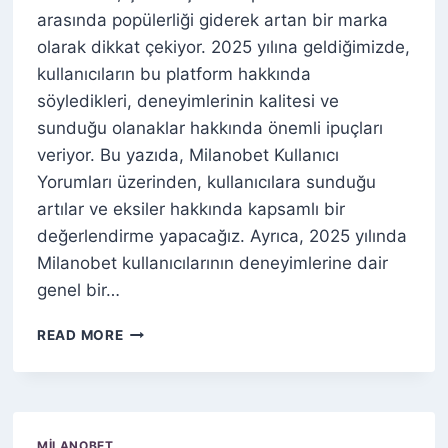
arasında popülerliği giderek artan bir marka
olarak dikkat çekiyor. 2025 yılına geldiğimizde,
kullanıcıların bu platform hakkında
söyledikleri, deneyimlerinin kalitesi ve
sunduğu olanaklar hakkında önemli ipuçları
veriyor. Bu yazıda, Milanobet Kullanıcı
Yorumları üzerinden, kullanıcılara sunduğu
artılar ve eksiler hakkında kapsamlı bir
değerlendirme yapacağız. Ayrıca, 2025 yılında
Milanobet kullanıcılarının deneyimlerine dair
genel bir…
MILANOBET
READ MORE
KULLANICI
YORUMLARI
2025
MILANOBET