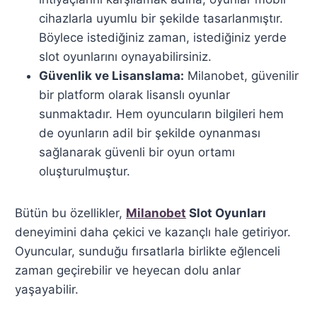
cihazlarla uyumlu bir şekilde tasarlanmıştır.
Böylece istediğiniz zaman, istediğiniz yerde
slot oyunlarını oynayabilirsiniz.
Güvenlik ve Lisanslama:
Milanobet, güvenilir
bir platform olarak lisanslı oyunlar
sunmaktadır. Hem oyuncuların bilgileri hem
de oyunların adil bir şekilde oynanması
sağlanarak güvenli bir oyun ortamı
oluşturulmuştur.
Bütün bu özellikler,
Milanobet
Slot Oyunları
deneyimini daha çekici ve kazançlı hale getiriyor.
Oyuncular, sunduğu fırsatlarla birlikte eğlenceli
zaman geçirebilir ve heyecan dolu anlar
yaşayabilir.