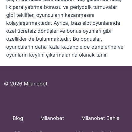
ilk para yatırma bonusu ve periyodik turnuvalar
gibi teklifler, oyuncuların kazanmasını
kolaylaştırmaktadır. Ayrıca, bazı slot oyunlarında
özel ücretsiz dönüşler ve bonus oyunları gibi
özellikler de bulunmaktadır. Bu bonuslar,
oyuncuların daha fazla kazanç elde etmelerine ve
oyunların keyfini çıkarmalarına olanak tanır.
© 2026 Milanobet
Blog
Milanobet
Milanobet Bahis