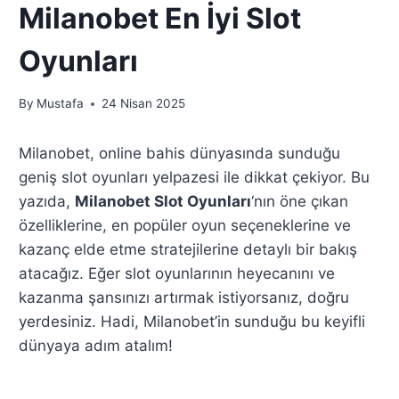
Milanobet En İyi Slot
Oyunları
By
Mustafa
24 Nisan 2025
Milanobet, online bahis dünyasında sunduğu
geniş slot oyunları yelpazesi ile dikkat çekiyor. Bu
yazıda,
Milanobet Slot Oyunları
‘nın öne çıkan
özelliklerine, en popüler oyun seçeneklerine ve
kazanç elde etme stratejilerine detaylı bir bakış
atacağız. Eğer slot oyunlarının heyecanını ve
kazanma şansınızı artırmak istiyorsanız, doğru
yerdesiniz. Hadi, Milanobet’in sunduğu bu keyifli
dünyaya adım atalım!