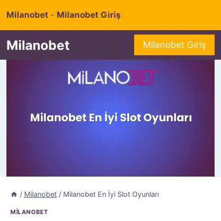
Skip
Milanobet
-
Milanobet
Giriş
to
content
Milanobet
Milanobet Giriş
/
Milanobet
/
Milanobet En İyi Slot Oyunları
MILANOBET