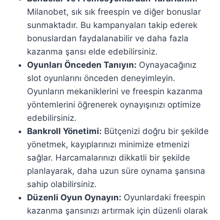
Milanobet, sık sık freespin ve diğer bonuslar
sunmaktadır. Bu kampanyaları takip ederek
bonuslardan faydalanabilir ve daha fazla
kazanma şansı elde edebilirsiniz.
Oyunları Önceden Tanıyın:
Oynayacağınız
slot oyunlarını önceden deneyimleyin.
Oyunların mekaniklerini ve freespin kazanma
yöntemlerini öğrenerek oynayışınızı optimize
edebilirsiniz.
Bankroll Yönetimi:
Bütçenizi doğru bir şekilde
yönetmek, kayıplarınızı minimize etmenizi
sağlar. Harcamalarınızı dikkatli bir şekilde
planlayarak, daha uzun süre oynama şansına
sahip olabilirsiniz.
Düzenli Oyun Oynayın:
Oyunlardaki freespin
kazanma şansınızı artırmak için düzenli olarak