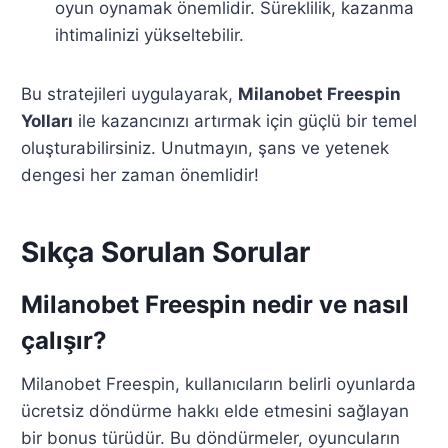
oyun oynamak önemlidir. Süreklilik, kazanma
ihtimalinizi yükseltebilir.
Bu stratejileri uygulayarak,
Milanobet Freespin
Yolları
ile kazancınızı artırmak için güçlü bir temel
oluşturabilirsiniz. Unutmayın, şans ve yetenek
dengesi her zaman önemlidir!
Sıkça Sorulan Sorular
Milanobet Freespin nedir ve nasıl
çalışır?
Milanobet Freespin, kullanıcıların belirli oyunlarda
ücretsiz döndürme hakkı elde etmesini sağlayan
bir bonus türüdür. Bu döndürmeler, oyuncuların