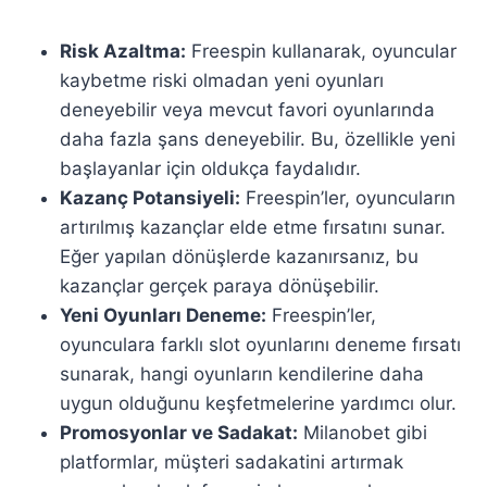
Risk Azaltma:
Freespin kullanarak, oyuncular
kaybetme riski olmadan yeni oyunları
deneyebilir veya mevcut favori oyunlarında
daha fazla şans deneyebilir. Bu, özellikle yeni
başlayanlar için oldukça faydalıdır.
Kazanç Potansiyeli:
Freespin’ler, oyuncuların
artırılmış kazançlar elde etme fırsatını sunar.
Eğer yapılan dönüşlerde kazanırsanız, bu
kazançlar gerçek paraya dönüşebilir.
Yeni Oyunları Deneme:
Freespin’ler,
oyunculara farklı slot oyunlarını deneme fırsatı
sunarak, hangi oyunların kendilerine daha
uygun olduğunu keşfetmelerine yardımcı olur.
Promosyonlar ve Sadakat:
Milanobet gibi
platformlar, müşteri sadakatini artırmak