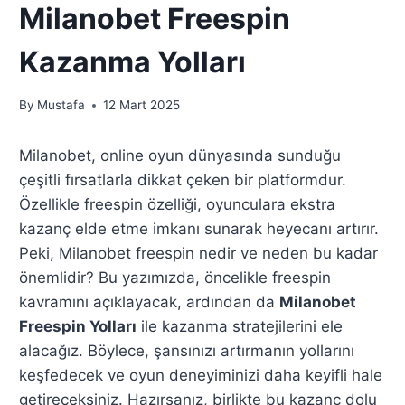
Milanobet Freespin
Kazanma Yolları
By
Mustafa
12 Mart 2025
Milanobet, online oyun dünyasında sunduğu
çeşitli fırsatlarla dikkat çeken bir platformdur.
Özellikle freespin özelliği, oyunculara ekstra
kazanç elde etme imkanı sunarak heyecanı artırır.
Peki, Milanobet freespin nedir ve neden bu kadar
önemlidir? Bu yazımızda, öncelikle freespin
kavramını açıklayacak, ardından da
Milanobet
Freespin Yolları
ile kazanma stratejilerini ele
alacağız. Böylece, şansınızı artırmanın yollarını
keşfedecek ve oyun deneyiminizi daha keyifli hale
getireceksiniz. Hazırsanız, birlikte bu kazanç dolu