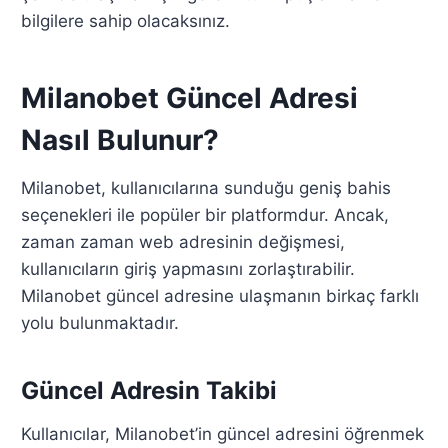
bilgilere sahip olacaksınız.
Milanobet Güncel Adresi
Nasıl Bulunur?
Milanobet, kullanıcılarına sunduğu geniş bahis
seçenekleri ile popüler bir platformdur. Ancak,
zaman zaman web adresinin değişmesi,
kullanıcıların giriş yapmasını zorlaştırabilir.
Milanobet güncel adresine ulaşmanın birkaç farklı
yolu bulunmaktadır.
Güncel Adresin Takibi
Kullanıcılar, Milanobet’in güncel adresini öğrenmek