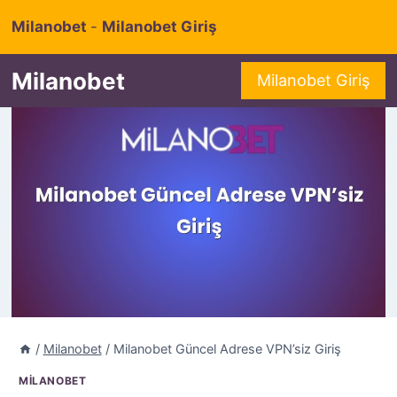
Skip
Milanobet
-
Milanobet
Giriş
to
content
Milanobet
Milanobet Giriş
/
Milanobet
/
Milanobet Güncel Adrese VPN’siz Giriş
MILANOBET