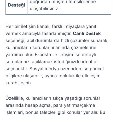
doğrudan müşteri temsilcilerine
Desteği
ulaşabilirsiniz.
Her bir iletişim kanalı, farklı ihtiyaçlara yanıt
vermek amacıyla tasarlanmıştır.
Canlı Destek
seçeneği, acil durumlarda hızlı çözümler sunarak
kullanıcıların sorunlarını anında çözmelerine
yardımcı olur. E-posta ile iletişim ise detaylı
sorunlarınızı açıklamak istediğinizde ideal bir
seçenektir. Sosyal medya üzerinden ise güncel
bilgilere ulaşabilir, ayrıca topluluk ile etkileşim
kurabilirsiniz.
Özellikle, kullanıcıların sıkça yaşadığı sorunlar
arasında hesap açma, para yatırma/çekme
işlemleri, bonus talepleri gibi konular yer alır. Bu