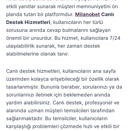
etkili yanıtlar sunarak müşteri memnuniyetini ön
planda tutan bir platformdur.
Milanobet
Canlı
Destek Hizmetleri
, kullanıcıların her türlü
sorusuna anında cevap bulmalarını sağlayan
önemli bir unsurdur. Bu hizmet, kullanıcılara 7/24
ulaşılabilirlik sunarak, her zaman destek
alabilmelerine olanak tanır.
Canlı destek hizmetleri, kullanıcıların ana sayfa
üzerinden kolayca erişebileceği bir özellik olarak
tasarlanmıştır. Bununla beraber, sorularınızı ya da
sorunlarınızı iletmek için beklemeden anında
yardım alabilirsiniz. Canlı destek, profesyonel ve
alanında uzman müşteri temsilcileri tarafından
sağlanmaktadır. Bu temsilciler, kullanıcıların
karşılaştığı problemleri çözmede hızlı ve etkili bir