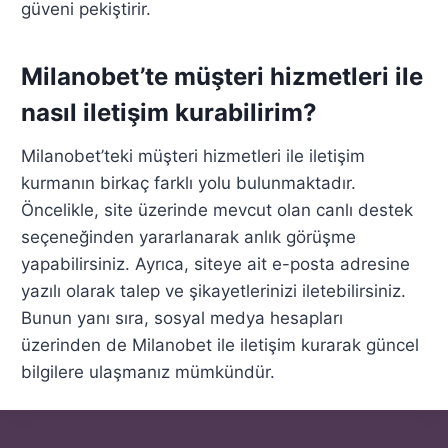
güveni pekiştirir.
Milanobet’te müşteri hizmetleri ile
nasıl iletişim kurabilirim?
Milanobet’teki müşteri hizmetleri ile iletişim
kurmanın birkaç farklı yolu bulunmaktadır.
Öncelikle, site üzerinde mevcut olan canlı destek
seçeneğinden yararlanarak anlık görüşme
yapabilirsiniz. Ayrıca, siteye ait e-posta adresine
yazılı olarak talep ve şikayetlerinizi iletebilirsiniz.
Bunun yanı sıra, sosyal medya hesapları
üzerinden de Milanobet ile iletişim kurarak güncel
bilgilere ulaşmanız mümkündür.