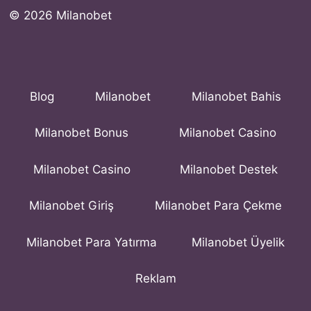
© 2026 Milanobet
Blog
Milanobet
Milanobet Bahis
Milanobet Bonus
Milanobet Casino
Milanobet Casino
Milanobet Destek
Milanobet Giriş
Milanobet Para Çekme
Milanobet Para Yatırma
Milanobet Üyelik
Reklam