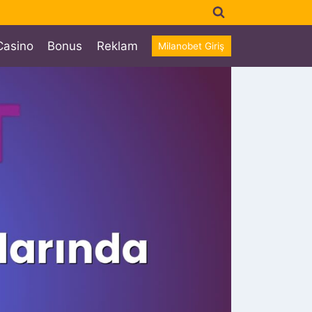
Casino
Bonus
Reklam
Milanobet Giriş