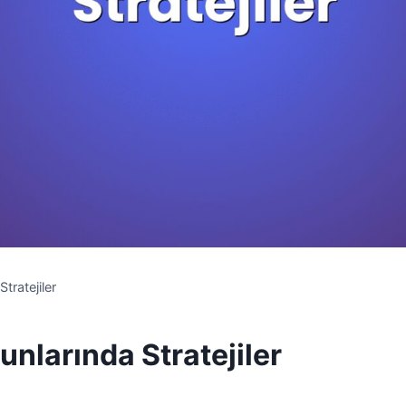
tratejiler
nlarında Stratejiler