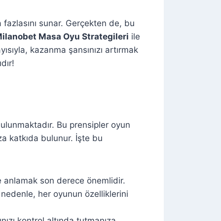
fazlasını sunar. Gerçekten de, bu
ilanobet Masa Oyu Strategileri
ile
layısıyla, kazanma şansınızı artırmak
dır!
bulunmaktadır. Bu prensipler oyun
a katkıda bulunur. İşte bu
ilde anlamak son derece önemlidir.
u nedenle, her oyunun özelliklerini
nızı kontrol altında tutmanıza