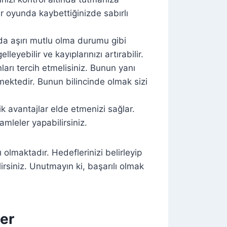
her oyunda kaybettiğinizde sabırlı
a da aşırı mutlu olma durumu gibi
eyebilir ve kayıplarınızı artırabilir.
ları tercih etmelisiniz. Bunun yanı
rmektedir. Bunun bilincinde olmak sizi
k avantajlar elde etmenizi sağlar.
amleler yapabilirsiniz.
olmaktadır. Hedeflerinizi belirleyip
irsiniz. Unutmayın ki, başarılı olmak
ler