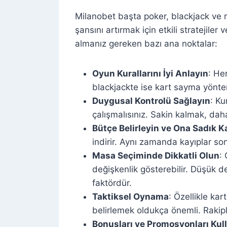
Milanobet başta poker, blackjack ve
şansını artırmak için etkili stratejiler
almanız gereken bazı ana noktalar:
Oyun Kurallarını İyi Anlayın
: He
blackjackte ise kart sayma yöntemi
Duygusal Kontrolü Sağlayın
: K
çalışmalısınız. Sakin kalmak, daha
Bütçe Belirleyin ve Ona Sadık K
indirir. Aynı zamanda kayıplar so
Masa Seçiminde Dikkatli Olun
:
değişkenlik gösterebilir. Düşük 
faktördür.
Taktiksel Oynama
: Özellikle kar
belirlemek oldukça önemli. Rakipl
Bonusları ve Promosyonları Kul