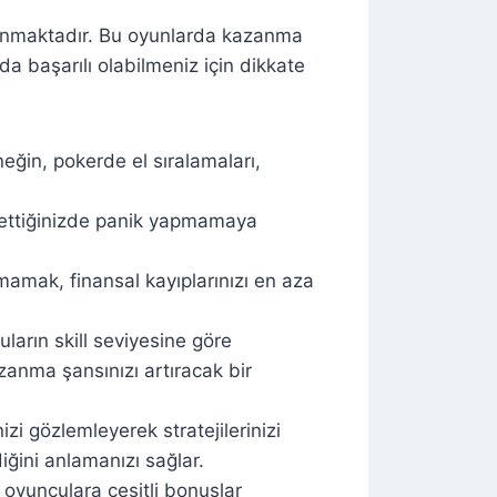
sunmaktadır. Bu oyunlarda kazanma
rda başarılı olabilmeniz için dikkate
neğin, pokerde el sıralamaları,
bettiğinizde panik yapmamaya
amak, finansal kayıplarınızı en aza
rın skill seviyesine göre
anma şansınızı artıracak bir
izi gözlemleyerek stratejilerinizi
iğini anlamanızı sağlar.
 oyunculara çeşitli bonuslar