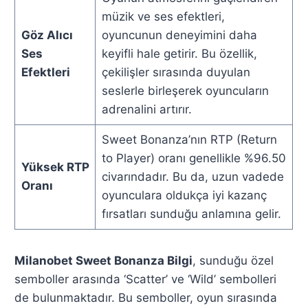
müzik ve ses efektleri,
Göz Alıcı
oyuncunun deneyimini daha
Ses
keyifli hale getirir. Bu özellik,
Efektleri
çekilişler sırasında duyulan
seslerle birleşerek oyuncuların
adrenalini artırır.
Sweet Bonanza’nın RTP (Return
to Player) oranı genellikle %96.50
Yüksek RTP
civarındadır. Bu da, uzun vadede
Oranı
oyunculara oldukça iyi kazanç
fırsatları sunduğu anlamına gelir.
Milanobet Sweet Bonanza Bilgi
, sunduğu özel
semboller arasında ‘Scatter’ ve ‘Wild’ sembolleri
de bulunmaktadır. Bu semboller, oyun sırasında