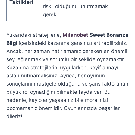
Taktikleri
riskli olduğunu unutmamak
gerekir.
Yukarıdaki stratejilerle,
Milanobet
Sweet Bonanza
Bilgi
içerisindeki kazanma şansınızı artırabilirsiniz.
Ancak, her zaman hatırlamanız gereken en önemli
şey, eğlenmek ve sorumlu bir şekilde oynamaktır.
Kazanma stratejilerini uygularken, keyif almayı
asla unutmamalısınız. Ayrıca, her oyunun
sonuçlarının rastgele olduğunu ve şans faktörünün
büyük rol oynadığını bilmekte fayda var. Bu
nedenle, kayıplar yaşasanız bile moralinizi
bozmamanız önemlidir. Oyunlarınızda başarılar
dileriz!