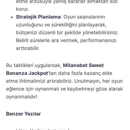
etme arzusuyla yanlış kararlar almaktan sizi
korur.
Stratejik Planlama
: Oyun seanslarının
uzunluğunu ve sürekliliğini planlayarak,
bütçenizi düzenli bir şekilde yönetebilirsiniz.
Belirli sürelerle ara vermek, performansınızı
arttırabilir.
Bu taktikleri uygularsak,
Milanobet Sweet
Bonanza Jackpot
’tan daha fazla kazanç elde
etme ihtimalimizi artırabiliriz. Unutmayın, her oyun
eğlence için oynanmalı ve kaybetmeyi göze alarak
oynanmalıdır!
Benzer Yazılar