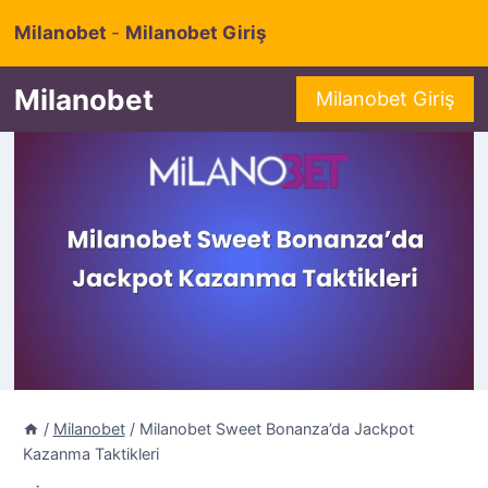
Skip
Milanobet
-
Milanobet
Giriş
to
content
Milanobet
Milanobet Giriş
/
Milanobet
/
Milanobet Sweet Bonanza’da Jackpot
Kazanma Taktikleri