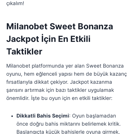
çıkalım!
Milanobet Sweet Bonanza
Jackpot İçin En Etkili
Taktikler
Milanobet platformunda yer alan Sweet Bonanza
oyunu, hem eğlenceli yapısı hem de büyük kazanç
fırsatlarıyla dikkat çekiyor. Jackpot kazanma
şansını artırmak için bazı taktikler uygulamak
önemlidir. İşte bu oyun için en etkili taktikler:
Dikkatli Bahis Seçimi
: Oyun başlamadan
önce doğru bahis miktarını belirlemek kritik.
Başlangıçta küçük bahislerle oyuna girmek,