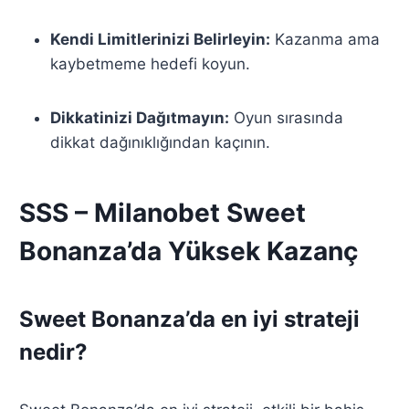
Kendi Limitlerinizi Belirleyin:
Kazanma ama
kaybetmeme hedefi koyun.
Dikkatinizi Dağıtmayın:
Oyun sırasında
dikkat dağınıklığından kaçının.
SSS – Milanobet Sweet
Bonanza’da Yüksek Kazanç
Sweet Bonanza’da en iyi strateji
nedir?