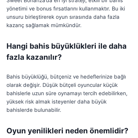
Sweet Bonanza’da en iyi strateji, etkili bir bahis
yönetimi ve bonus fırsatlarını kullanmaktır. Bu iki
unsuru birleştirerek oyun sırasında daha fazla
kazanç sağlamak mümkündür.
Hangi bahis büyüklükleri ile daha
fazla kazanılır?
Bahis büyüklüğü, bütçeniz ve hedeflerinize bağlı
olarak değişir. Düşük bütçeli oyuncular küçük
bahislerle uzun süre oynamayı tercih edebilirken,
yüksek risk almak isteyenler daha büyük
bahislerde bulunabilir.
Oyun yenilikleri neden önemlidir?