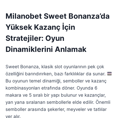
Milanobet Sweet Bonanza’da
Yüksek Kazanç İçin
Stratejiler: Oyun
Dinamiklerini Anlamak
Sweet Bonanza, klasik slot oyunlarının pek çok
özelliğini barındırırken, bazı farklılıklar da sunar.
Bu oyunun temel dinamiği, semboller ve kazanç
kombinasyonları etrafında döner. Oyunda 6
makara ve 5 sıralı bir yapı bulunur ve kazançlar,
yan yana sıralanan sembollerle elde edilir. Önemli
semboller arasında şekerler, meyveler ve tatlılar
yer alır.