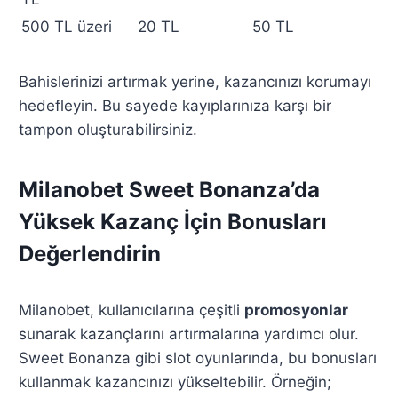
500 TL üzeri
20 TL
50 TL
Bahislerinizi artırmak yerine, kazancınızı korumayı
hedefleyin. Bu sayede kayıplarınıza karşı bir
tampon oluşturabilirsiniz.
Milanobet Sweet Bonanza’da
Yüksek Kazanç İçin Bonusları
Değerlendirin
Milanobet, kullanıcılarına çeşitli
promosyonlar
sunarak kazançlarını artırmalarına yardımcı olur.
Sweet Bonanza gibi slot oyunlarında, bu bonusları
kullanmak kazancınızı yükseltebilir. Örneğin;