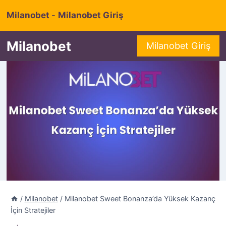
Skip
Milanobet
-
Milanobet
Giriş
to
content
Milanobet
Milanobet Giriş
/
Milanobet
/
Milanobet Sweet Bonanza’da Yüksek Kazanç
İçin Stratejiler