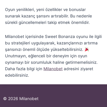
Oyun yenilikleri, yeni özellikler ve bonuslar
sunarak kazanç şansını artırabilir. Bu nedenle
sürekli güncellemeleri takip etmek önemlidir.
Milanobet içerisinde Sweet Bonanza oyunu ile ilgili
bu stratejileri uygulayarak, kazançlarınızı artırma
şansınızı önemli ölçüde yükseltebilirsiniz.
Unutmayın, eğlenceli bir deneyim için oyun
oynamayı bir sorumluluk haline getirmemelisiniz.
Daha fazla bilgi için
Milanobet
adresini ziyaret
edebilirsiniz.
© 2026 Milanobet