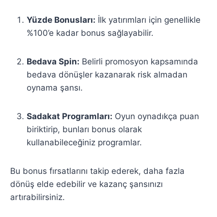
Yüzde Bonusları:
İlk yatırımları için genellikle
%100’e kadar bonus sağlayabilir.
Bedava Spin:
Belirli promosyon kapsamında
bedava dönüşler kazanarak risk almadan
oynama şansı.
Sadakat Programları:
Oyun oynadıkça puan
biriktirip, bunları bonus olarak
kullanabileceğiniz programlar.
Bu bonus fırsatlarını takip ederek, daha fazla
dönüş elde edebilir ve kazanç şansınızı
artırabilirsiniz.