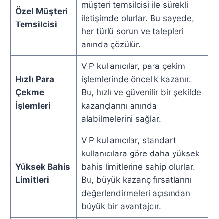
müşteri temsilcisi ile sürekli
Özel Müşteri
iletişimde olurlar. Bu sayede,
Temsilcisi
her türlü sorun ve talepleri
anında çözülür.
VIP kullanıcılar, para çekim
Hızlı Para
işlemlerinde öncelik kazanır.
Çekme
Bu, hızlı ve güvenilir bir şekilde
İşlemleri
kazançlarını anında
alabilmelerini sağlar.
VIP kullanıcılar, standart
kullanıcılara göre daha yüksek
Yüksek Bahis
bahis limitlerine sahip olurlar.
Limitleri
Bu, büyük kazanç fırsatlarını
değerlendirmeleri açısından
büyük bir avantajdır.