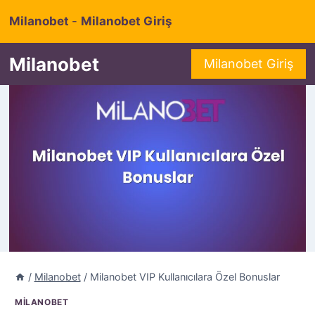
Skip
Milanobet
-
Milanobet
Giriş
to
content
Milanobet
Milanobet Giriş
/
Milanobet
/
Milanobet VIP Kullanıcılara Özel Bonuslar
MILANOBET