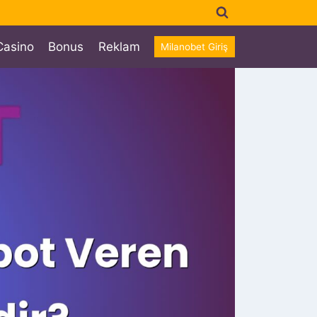
Casino
Bonus
Reklam
Milanobet Giriş