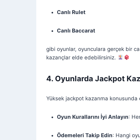
Canlı Rulet
Canlı Baccarat
gibi oyunlar, oyunculara gerçek bir ca
kazançlar elde edebilirsiniz.
4. Oyunlarda Jackpot Kaz
Yüksek jackpot kazanma konusunda en e
Oyun Kurallarını İyi Anlayın
: Her
Ödemeleri Takip Edin
: Hangi oy