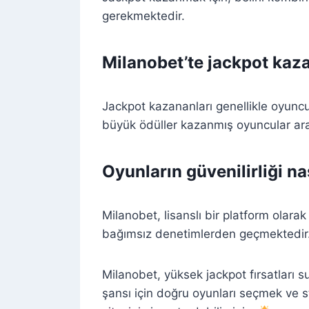
gerekmektedir.
Milanobet’te jackpot kaza
Jackpot kazananları genellikle oyuncu
büyük ödüller kazanmış oyuncular ara
Oyunların güvenilirliği na
Milanobet, lisanslı bir platform olarak
bağımsız denetimlerden geçmektedir
Milanobet, yüksek jackpot fırsatları 
şansı için doğru oyunları seçmek ve str