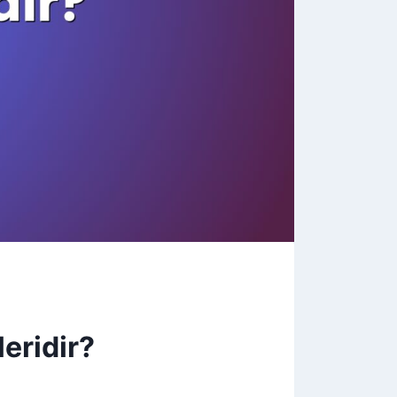
eridir?