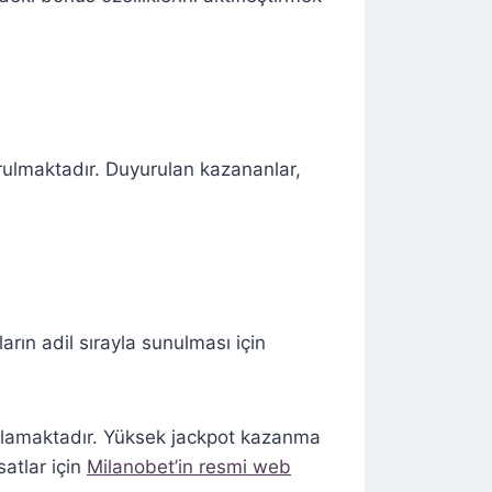
urulmaktadır. Duyurulan kazananlar,
arın adil sırayla sunulması için
sağlamaktadır. Yüksek jackpot kazanma
satlar için
Milanobet’in resmi web