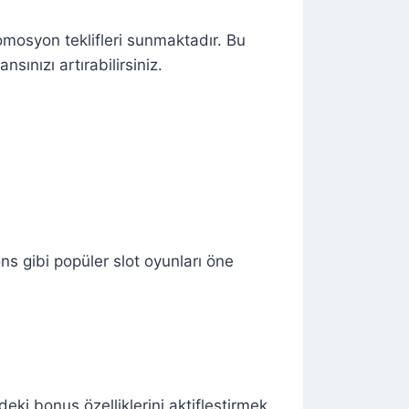
omosyon teklifleri sunmaktadır. Bu
ınızı artırabilirsiniz.
s gibi popüler slot oyunları öne
ki bonus özelliklerini aktifleştirmek