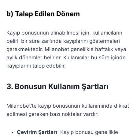
b)
Talep Edilen Dönem
Kayıp bonusunun alınabilmesi için, kullanıcıların
belirli bir süre zarfında kayıplarını göstermeleri
gerekmektedir. Milanobet genellikle haftalık veya
aylık dönemler belirler. Kullanıcılar bu süre içinde
kayıplarını talep edebilir.
3.
Bonusun Kullanım Şartları
Milanobet’te kayıp bonusunun kullanımında dikkat
edilmesi gereken bazı noktalar vardır:
Çevirim Şartları
: Kayıp bonusu genellikle