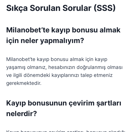
Sıkça Sorulan Sorular (SSS)
Milanobet’te kayıp bonusu almak
için neler yapmalıyım?
Milanobet’te kayıp bonusu almak için kayıp
yaşamış olmanız, hesabınızın doğrulanmış olması
ve ilgili dönemdeki kayıplarınızı talep etmeniz
gerekmektedir.
Kayıp bonusunun çevirim şartları
nelerdir?