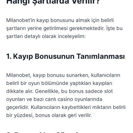
Hangi Şartlarda Verilir?
Milanobet’in kayıp bonusunu almak için belirli
şartların yerine getirilmesi gerekmektedir. İşte bu
şartları detaylı olarak inceleyelim:
1.
Kayıp Bonusunun Tanımlanması
Milanobet, kayıp bonusu sunarken, kullanıcıların
belirli bir oyun bölümünde yaptıkları kayıpları
dikkate alır. Genellikle, bu bonus sadece slot
oyunları ve bazı canlı casino oyunlarında
geçerlidir. Kullanıcıların kaybettikleri miktarın belirli
bir yüzdesi, bonus olarak geri verilir.